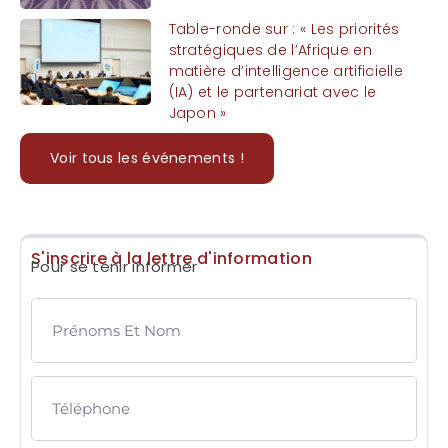
Table-ronde sur : « Les priorités
stratégiques de l’Afrique en
matière d’intelligence artificielle
(IA) et le partenariat avec le
Japon »
Voir tous les événements !
S'inscrire à la lettre d'information
Pour se tenir informer