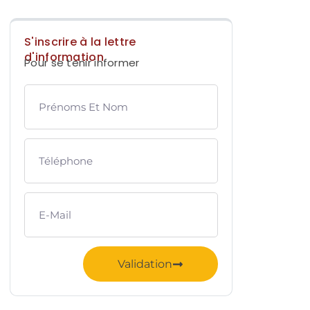
S'inscrire à la lettre
d'information
Pour se tenir informer
Validation