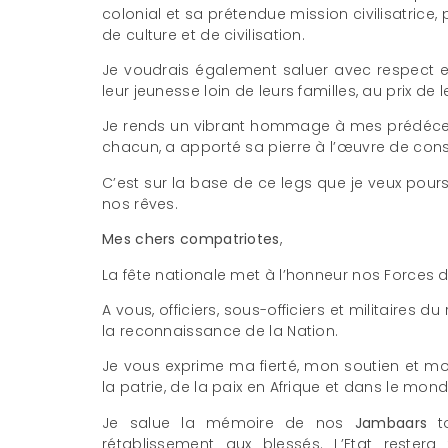
colonial et sa prétendue mission civilisatrice,
de culture et de civilisation.
Je voudrais également saluer avec respect et
leur jeunesse loin de leurs familles, au prix de le
Je rends un vibrant hommage à mes prédéces
chacun, a apporté sa pierre à l’œuvre de cons
C’est sur la base de ce legs que je veux pour
nos rêves.
Mes chers compatriotes
,
La fête nationale met à l’honneur nos Forces d
A vous, officiers, sous-officiers et militaires d
la reconnaissance de la Nation.
Je vous exprime ma fierté, mon soutien et m
la patrie, de la paix en Afrique et dans le mond
Je salue la mémoire de nos
Jambaars
to
rétablissement aux blessés. L’Etat restera 