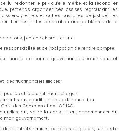
ce, lui redonner le prix qu’elle mérite et la réconcilier
ue, j’entends organiser des assises regroupant les
ssiers, greffiers et autres auxiliaires de justice), les
 identifier des pistes de solution aux problèmes de la
e de tous, j’entends instaurer une
e responsabilité et de l’obligation de rendre compte.
itique hardie de bonne gouvernance économique et
 des flux financiers illicites ;
rs publics et le blanchiment d’argent
essement sous condition d’autodénonciation;
la Cour des Comptes et de l’OFNAC.
urelles, qui, selon la constitution, appartiennent au
n de mon gouvernement.
 des contrats miniers, pétroliers et gaziers, sur le site