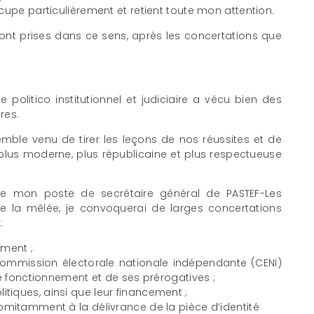
cupe particulièrement et retient toute mon attention.
ront prises dans ce sens, après les concertations que
politico institutionnel et judiciaire a vécu bien des
res.
ble venu de tirer les leçons de nos réussites et de
us moderne, plus républicaine et plus respectueuse
de mon poste de secrétaire général de PASTEF-Les
e la mêlée, je convoquerai de larges concertations
:
ment ;
mmission électorale nationale indépendante (CENI)
fonctionnement et de ses prérogatives ;
itiques, ainsi que leur financement ;
ncomitamment à la délivrance de la pièce d’identité