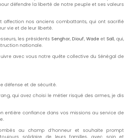
 pour défendre la liberté de notre peuple et ses valeurs
 affection nos anciens combattants, qui ont sacrifié
ur vie et de leur liberté.
seurs, les présidents
Senghor
,
Diouf
,
Wade
et
Sall
, qui,
truction nationale.
suivre avec vous notre quête collective du Sénégal de
e défense et de sécurité.
u rang, qui avez choisi le métier risqué des armes, je dis
on entière confiance dans vos missions au service de
e.
mbés au champ d’honneur et souhaite prompt
toujours solidaire de leurs familles, avec soin et